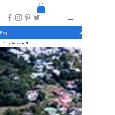
Blog
Guadeloupe
Alle Beiträge
Neuseeland
Azoren
Guadeloupe
WORLD