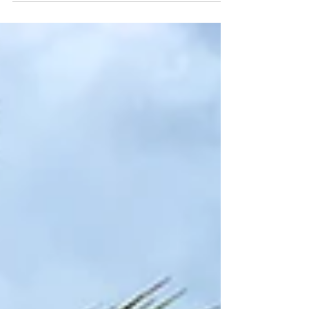
Inseln - Le Grand Cul-de-Sac Marin – ähnelt
einem Aquarium, in dem zahlreiche Krebse,
Krabben,...