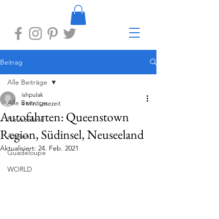
Beitrag
Alle Beiträge
ishpulak
Alle Beiträge
4 Min. Lesezeit
Autofahrten: Queenstown
Neuseeland
Region, Südinsel, Neuseeland
Azoren
Aktualisiert:
24. Feb. 2021
Guadeloupe
WORLD