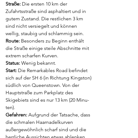
Straße:
 Die ersten 10 km der 
Zufahrtsstraße sind asphaltiert und in 
gutem Zustand. Die restli­chen 3 km 
sind nicht versiegelt und können 
wellig, staubig und schlammig sein.
Route:
 Besonders zu Beginn enthält 
die Straße einige steile Abschnitte mit 
extrem schar­fen Kurven.
Status:
 Wenig be­kannt.
Start: 
Die Remar­kables Road befin­det 
sich auf der SH 6 (in Richtung King­ston) 
südlich von Queen­stown. Von der 
Hauptstraße zum Parkplatz des 
Skigebiets sind es nur 13 km (20 Minu­
ten).
Gefahren: 
Auf­grund der Tatsache, dass 
die schmalen Haarnadelkurven 
außergewöhn­lich scharf sind und die 
herrliche Aussichten etwas ablenken 