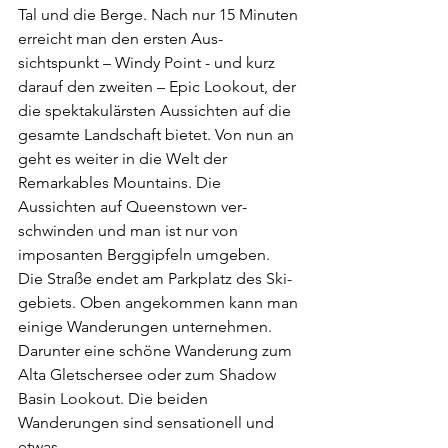
Tal und die Berge. Nach nur 15 Minuten 
erreicht man den ersten Aus­
sichtspunkt – Windy Point - und kurz 
darauf den zweiten – Epic Lookout, der 
die spekta­kulärsten Aussichten auf die 
gesamte Landschaft bietet. Von nun an 
geht es weiter in die Welt der 
Remarkables Mountains. Die 
Aussichten auf Queen­stown ver­
schwinden und man ist nur von 
imposanten Berg­gipfeln umgeben. 
Die Straße endet am Parkplatz des Ski­
gebiets. Oben ange­kommen kann man 
einige Wanderun­gen unter­nehmen. 
Darunter eine schöne Wanderung zum 
Alta Gletschersee oder zum Shadow 
Basin Look­out. Die beiden 
Wanderungen sind sensatio­nell und 
etwas 