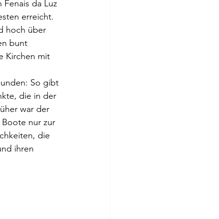
 Fenais da Luz 
sten erreicht.
nd hoch über 
en bunt 
 Kirchen mit 
kunden: So gibt 
te, die in der 
üher war der 
 Boote nur zur 
hkeiten, die 
und ihren 