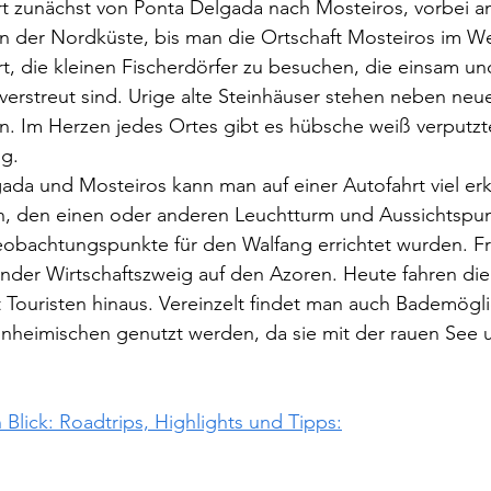
t zunächst von Ponta Delgada nach Mosteiros, vorbei an
n der Nordküste, bis man die Ortschaft Mosteiros im We
t, die kleinen Fischerdörfer zu besuchen, die einsam u
verstreut sind. Urige alte Steinhäuser stehen neben neu
. Im Herzen jedes Ortes gibt es hübsche weiß verputzte
g.
ada und Mosteiros kann man auf einer Autofahrt viel er
n, den einen oder anderen Leuchtturm und Aussichtspunk
eobachtungspunkte für den Walfang errichtet wurden. Fr
nder Wirtschaftszweig auf den Azoren. Heute fahren die
ouristen hinaus. Vereinzelt findet man auch Bademöglic
inheimischen genutzt werden, da sie mit der rauen See 
 Blick: Roadtrips, Highlights und Tipps: