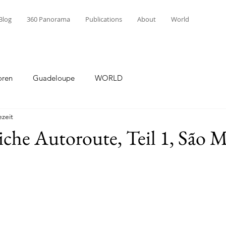
Blog
360 Panorama
Publications
About
World
oren
Guadeloupe
WORLD
ezeit
che Autoroute, Teil 1, São M